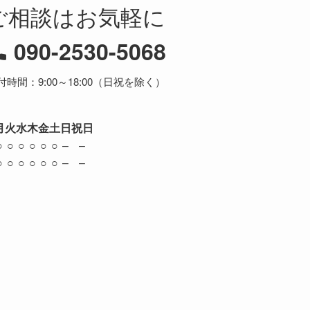
ご相談はお気軽に
090-2530-5068
付時間：9:00～18:00（日祝を除く）
月
火
水
木
金
土
日
祝日
○
○
○
○
○
○
–
–
○
○
○
○
○
○
–
–